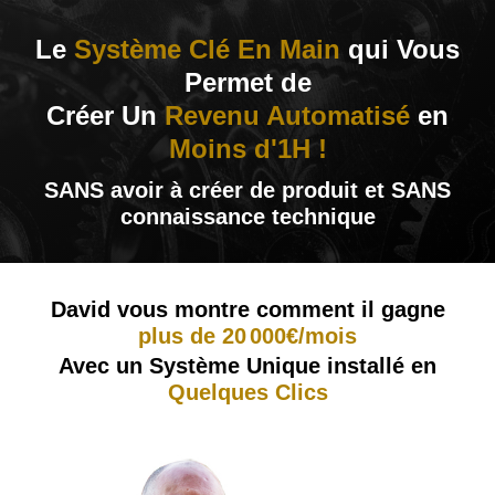
Le
Système Clé En Main
qui Vous
Permet de
Créer Un
Revenu Automatisé
en
Moins d'1H !
SANS avoir à créer de produit et SANS
connaissance technique
David vous montre comment il gagne
plus de 20
000€/mois
.
Avec un Système Unique installé en
Quelques Clics